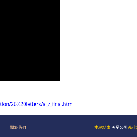
ion/26%20letters/a_z_final.html
關於我們
本網站由
美星公司
設計