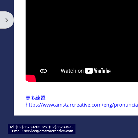
英文進修
Open block drawer
課程綱要
說明
基礎課程
中級課程
中高級課程
更多練習:
https://www.amstarcreative.com/eng/pronunciat
進階課程
招生