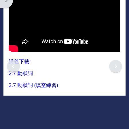
Open block drawer
英文
諮詢
英文
進修
講義下載:
課程綱
要
2.7 動狀詞
說明
2.7 動狀詞 (填空練習)
基礎
課程
中級