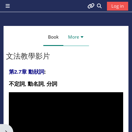
Skip to main content
Log in
Side panel
首頁
Toggle search 
首頁
Book
More
文法教學影片
教學
Completion requirements
中心
:
第2.7章 動狀詞
不定詞, 動名詞, 分詞
教學中
心
課程種
類