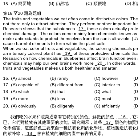
(A) 簡要地
(B) 仍然地
(C) 順便地
(D) 
15.
第16 至20 題為題組
The fruits and vegetables we eat often come in distinctive colors. The
not there only to attract attention. They perform another important fun
Research shows that the substances _
17_
these colors actually prote
chemical damage. The colors come mainly from chemicals known as a
make antioxidants to protect themselves from the sun’s ultraviolet (UV)
cause harmful elements to form within the plant cells.
When we eat colorful fruits and vegetables, the coloring chemicals prot
an intensely colored plant has _
19_
of these protective chemicals tha
Research on how chemicals in blueberries affect brain function even 
chemicals may help our own brains work more _
20_
. In other words, 
fruits and vegetables makes us both healthier and smarter.
16.
(A) almost
(B) rarely
(C) however
(D
17.
(A) capable of
(B) different from
(C) inferior to
(D
18.
(A) which
(B) that
(C) what
(D
19.
(A) more
(B) less
(C) most
(D
20.
(A) obviously
(B) diligently
(C) efficiently
(D
我們吃的水果和疏菜通常有它特別的顏色。鮮艷的顏色，
16
，它
已。它們對植物有其他重要的功能。研究顯示，這些 _
17_
顏色的物質
化學傷害。這些顏色主要來自一種抗養化劑的化學物。植物製造抗養化
的紫外線，_
18 _
會在植物的細胞內產生有害的元素。