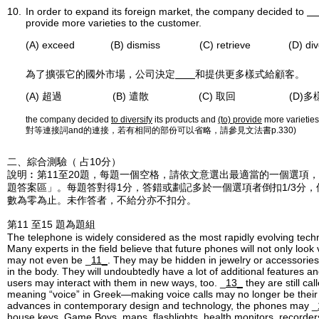
10.
In order to expand its foreign market, the company decided to
provide more varieties to the customer.
(A) exceed
(B) dismiss
(C) retrieve
(D) div
為了擴張它的國外市場，公司決定
和提供更多樣式給顧客。
(A) 超過
(B) 遣散
(C) 取回
(D)多
the company decided
to diversify
its products and
(to) provide
more varieties
對等連接詞and的連接，若有相同的部份可以省略，請參見文法書p.330)
二、綜合測驗（ 占10分）
說明︰第11至20題，每題一個空格，請依文意選出最適當的一個選項
題答案區」。每題答對得1分，答錯或劃記多於一個選項者倒扣1/3分
數為零為止。未作答者，不給分亦不扣分。
第11 至15 題為題組
The telephone is widely considered as the most rapidly evolving techn
Many experts in the field believe that future phones will not only look v
may not even be _
11_
. They may be hidden in jewelry or accessori
in the body. They will undoubtedly have a lot of additional features a
users may interact with them in new ways, too. _
13_
they are still ca
meaning “voice” in Greek—making voice calls may no longer be their 
advances in contemporary design and technology, the phones may _
house keys, Game Boys, maps, flashlights, health monitors, recorde