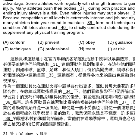
advantage. Some athletes work regularly with strength trainers to ga
injury. Many athletes push their bodies _
37_
during both practice and 
ending injury always is a risk. Even minor injuries may put a player _
Because competition at all levels is extremely intense and job securit
many athletes train year round to maintain _
39_
form and technique 
condition. Athletes also must _
40_
to strictly controlled diets during t
supplement any physical training program.
(A) conform
(B) prevent
(C) obey
(D) guidance
(F) techniques
(G) professional
(H) team
(I) at risk
運動員和運動選手在官方舉辦的各項運動活動中競爭以娛樂觀眾。
必須要瞭解他們的戰略和 _
31_
這個運動的規則和規定。在這些他們競爭
運動，例如棒球、籃球、足球；和個人項目，例如高爾夫球、網球和保
有報酬的高中運動員至 _
33_
運動都有，從世界各地來的最出色運動員
視撥放。
作為一個運動員比在運動比賽中競爭要付出更多。運動員每天要花許多
隊合作，在教練或運動指導員的 _
34_
下。他們看錄影帶不但要評論自己
學習對手的技巧和弱點以獲得比賽的優勢。有些運動員定期和體力訓練
_36_
傷害。許多運動員在練習和比賽的時候都趨使他們的身體 _
37_
，
業的運動傷害始終是一項風險。即使是一個小受傷也可能使一個運動員
於在各個程級的競爭都是非常的激烈，職業保障永遠是不穩定，許多運
_
39_
的狀態和技術和體能的巔峰。當他們在運動季節中，運動員也必須 
和去補充(參加)任何的體能訓練計劃。
答：(c)
31.
obey
v. 服從