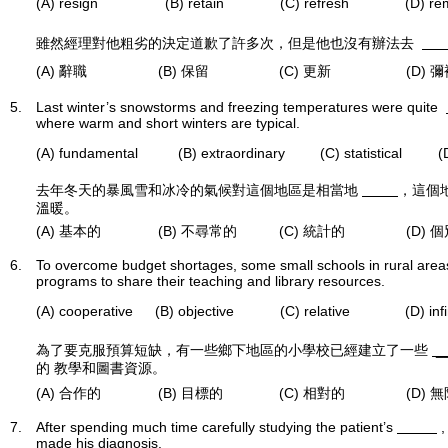
(A) resign
(B) retain
(C) refresh
(D) r
雖然經理對他粗劣的決定道歉了許多次，但是他也沒有辦法去
(A) 辭職
(B) 保留
(C) 更新
(D) 
5.
Last winter’s snowstorms and freezing temperatures were quite
where warm and short winters are typical.
(A) fundamental
(B) extraordinary
(C) statistical
(
去年冬天的暴風雪和冰冷的氣候對這個地區是相當地
，這個
溫暖。
(A) 基本的
(B) 不尋常的
(C) 統計的
(D) 
6.
To overcome budget shortages, some small schools in rural are
programs to share their teaching and library resources.
(A) cooperative
(B) objective
(C) relative
(D) infi
為了要克服預算短缺，有一些鄉下地區的小學校已經建立了一些
_
的 教學和圖書資源。
(A) 合作的
(B) 目標的
(C) 相對的
(D) 
7.
After spending much time carefully studying the patient’s
,
made his diagnosis.