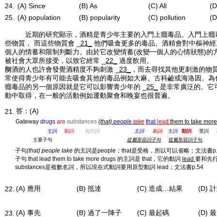
24.
(A) Since
(B) As
(C) All
(D
25.
(A) population
(B) popularity
(C) pollution
(D
近期的研究顯示，酒精是青少年主要的入門上癮毒品。入門上癮
些物質， 而這些物質會 _
21_
他們吸食更多的毒品。酒精會對中樞神經
個人的情蓄和限制判斷力。由於它改變情蓄(改變一個人的心情狀態)的
被社會大眾所接受，以致它經常 _
22_
過度飲用。
酗酒的人也許會發覺酒精度不夠刺激 _
23_
，而去尋找其他更刺激的物質
常使得青少年有可能去吸食其他的毒品例如大麻、古科鹼或海洛因。為
癮毒品的另一個原因就是它可以影響青少年的 _
25_
是非常廣泛的。它
動中取得，在一般的活動例如運動聚會和晚宴也很普遍。
答：(A)
21.
Gateway
drugs
are
substances
(that)
people
take
that
lead
them to take more
主詞
動詞
先行詞
主詞
動詞
主詞
動詞
受詞
主要子句
從屬形容詞子句
從屬形容詞子句
子句
(that) people take
的主詞是people；that是受格，所以可以省略；文法書p.
子句 that lead them to take more drugs 的主詞是 that，它的動詞
lead
要和先行詞
substances是複數名詞，所以現在式動詞要用原型動詞 lead；文法書p.54
(A) 應用
(B) 抵達
(C) 造成…結果
(D) 
22.
(A) 事先
(B) 過了一陣子
(C) 最起碼
(D) 
23.