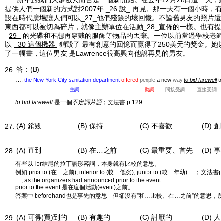
新年對我們大多數人而言是一個新開始。在去年12月28日這一天，
提供人們一個新的方式對2007年 _
26
說_
再見。那一天有一個小時，
設在時代廣場讓人們可以_
27_
他們殘餘的壞回憶。不論舊男友的照片還
東西都可以被切為碎片，就像主辦單位在活動_
28_
宣佈的一樣。也有提
_
29_
的光碟和不想再穿戴的服飾等物品的丟棄。一位以前當過學校老師的人Eil
以
30 這個機器
銷毀了 最有創意的回憶而贏得了250美元的獎金。
了一幅畫，這位男友 是Lawrence很高興向他說再見的男友。
答：(B)
26.
…,
the New York City sanitation department
offered
people
a new
way
to bid farewell
t
主詞
動詞
間接受詞
直接受詞
to bid farewell
是一個
不定詞片語
；文法書 p.129
(A) 銷毀
(B) 保持
(C) 不喜歡
(D) 
27.
(A) 直到
(B) 在…之前
(C) 最重要、首先
(D) 
28.
有些以-ior結尾的拉丁語形容詞，本身就有比較的意思。
例如 prior to (在…之前), inferior to (較…低劣), junior to (較…年幼) …；文法書p
…, as the organizers had announced
prior to
the event.
prior to the event 是在這個活動(event)之前。
答案中 beforehand也是事先的意思，但卻沒有”和…比較、在…之前”的意思，
(A) 可得(買)到的
(B) 有趣的
(C) 討厭的
(D) 
29.