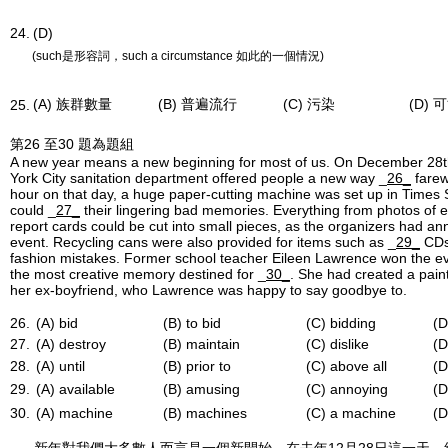
24.
(D)
(such是形容詞，such a circumstance 如此的一個情況)
(A) 族群數量
(B) 普遍流行
(C) 污染
(D) 
25.
第26 至30 題為題組
A new year means a new beginning for most of us. On December 28th
York City sanitation department offered people a new way _
26_
farew
hour on that day, a huge paper-cutting machine was set up in Times
could _
27_
their lingering bad memories. Everything from photos of e
report cards could be cut into small pieces, as the organizers had a
event. Recycling cans were also provided for items such as _
29_
CDs 
fashion mistakes. Former school teacher Eileen Lawrence won the ev
the most creative memory destined for _
30_
. She had created a pain
her ex-boyfriend, who Lawrence was happy to say goodbye to.
26.
(A) bid
(B) to bid
(C) bidding
(D
27.
(A) destroy
(B) maintain
(C) dislike
(D
28.
(A) until
(B) prior to
(C) above all
(D
29.
(A) available
(B) amusing
(C) annoying
(D
30.
(A) machine
(B) machines
(C) a machine
(D