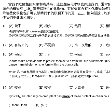
當我們吃鮮艷的水果和疏菜時，這些顏色化學物也保護我們。通常
顏色的植物有 _
19_
這些保護性的化學物。有關藍莓含有的化學物如何
示這些化學物也許可以幫助我們的頭腦工作的更 _
20_
。換句話說，吃
使我們更健康和聰明。
(A) 幾乎
(B) 極少
(C) 然而
(D) 
16.
4個單字中只有however是副詞連接詞。
副詞連接詞是將二個句子的意思連接起來；副詞連接詞的用法詳請參見文法書p.
(A) 有能力的
(B) 不同的
(C) 比…次級的
(D) 
17.
18.
(A) which
(B) that
(C) what
(D) su
Plants make antioxidants to protect themselves from the sun’s ultraviolet (UV)
cause harmful elements to form within the plant cells.
which 和 that 都是關係代名詞，但是由於關係代名詞前面有逗號”
,
”，這是「非
「非限定用法」，that不可以；所以要選which；請參見文法書p.224)。
(A) 較多
(B) 較少
(C) 大部分
(D) 
19.
Typically, an intensely colored plant has
more
of these protective chemicals
(...more...than... ...較...多...)