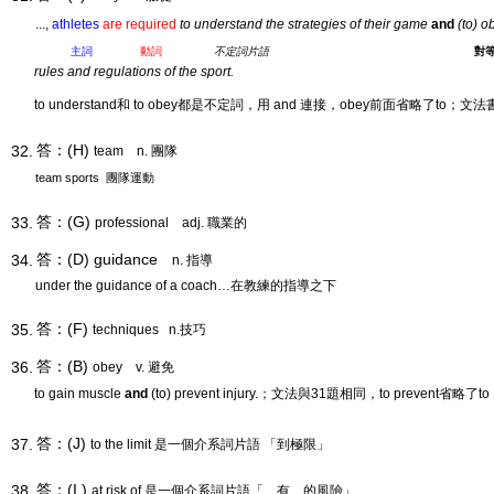
...,
athletes
are required
to understand the strategies of their game
and
(to) o
主詞
動詞
不定詞片語
對
rules
and regulations of the sport.
to understand和 to obey都是不定詞，用 and 連接，obey前面省略了to；文法書
答：(H)
32.
team
n. 團隊
team sports 團隊運動
答：(G)
33.
professional
adj. 職業的
答：(D) guidance
34.
n. 指導
under the guidance of a coach…在教練的指導之下
答：(F)
35.
techniques
n.
技巧
答：(B)
36.
obey
v. 避免
to gain muscle
and
(to) prevent injury.；文法與31題相同，to prevent省略了to
答：(J)
37.
to the limit 是一個介系詞片語 「到極限」
答：(I )
38.
at risk of 是一個介系詞片語「…有…的風險」