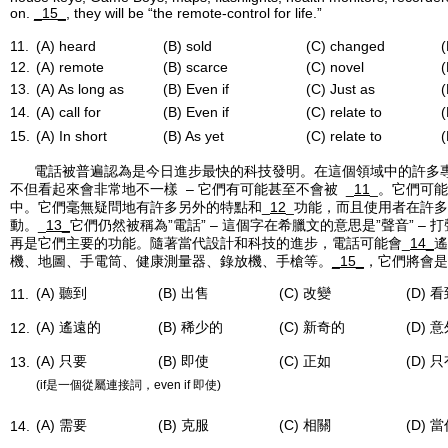
on.
_15_
, they will be “the remote-control for life.”
11.
(A) heard
(B) sold
(C) changed
(
12.
(A) remote
(B) scarce
(C) novel
(
13.
(A) As long as
(B) Even if
(C) Just as
(
14.
(A) call for
(B) Even if
(C) relate to
(
15.
(A) In short
(B) As yet
(C) relate to
(
電話被普遍認為是今日進步最快的科技發明。在這個領域中的許多
不但看起來會非常地不一樣 – 它們有可能甚至不會被 _
11
_。它們可
中。它們毫無疑問地有許多另外的特點和_
12
_功能，而且使用者在許
動。_
13_
它們仍然被稱為”電話” – 這個字在希臘文的意思是”聲音” –
再是它們主要的功能。隨著當代設計和科技的進步，電話可能會_
14_
遙
機、地圖、手電筒、健康測量器、錄放機、手槍等。
_15
_
，它們將會是
(A) 聽到
(B) 出售
(C) 改變
(D) 
11.
(A) 遙遠的
(B) 稀少的
(C) 新奇的
(D) 
12.
(A) 只要
(B) 即使
(C) 正如
(D)
13.
(if是一個從屬連接詞，even if 即使)
(A) 需要
(B) 克服
(C) 相關
(D) 
14.