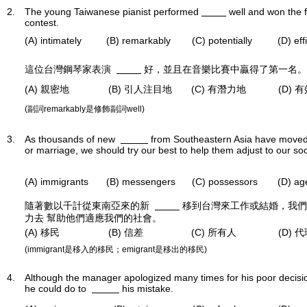
2.
The young Taiwanese pianist performed
well and won the fi
contest.
(A) intimately
(B) remarkably
(C) potentially
(D) eff
這位台灣鋼琴家表演
好，並且在音樂比賽中贏得了第一名。
(A) 親密地
(B) 引人注目地
(C) 有潛力地
(D) 
(副詞remarkably是修飾副詞well)
3.
As thousands of new
from Southeastern Asia have moved 
or marriage, we should try our best to help them adjust to our soc
(A) immigrants
(B) messengers
(C) possessors
(D) ag
隨著數以千計從東南亞來的新
移到台灣來工作或結婚，我們
力去 幫助他們適應我們的社會。
(A) 移民
(B) 信差
(C) 所有人
(D) 
(immigrant是移入的移民；emigrant是移出的移民)
4.
Although the manager apologized many times for his poor decisi
he could do to
his mistake.