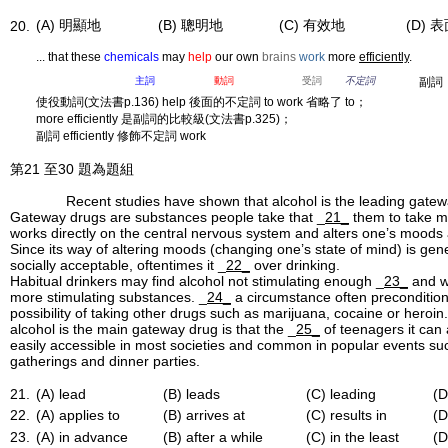
(A) 明顯地
(B) 聰明地
(C) 有效地
(D) 
20.
... that these
chemicals
may
help
our own
brains
work
more
efficiently
.
主詞
動詞
受詞
不定詞
副詞
使役動詞(文法書p.136) help 後面的不定詞 to work 省略了 to；
more efficiently 是副詞的比較級(文法書p.325)；
副詞 efficiently 修飾不定詞 work
第21 至30 題為題組
Recent studies have shown that alcohol is the leading gateway
Gateway drugs are substances people take that _
21_
them to take m
works directly on the central nervous system and alters one’s moods 
Since its way of altering moods (changing one’s state of mind) is gen
socially acceptable, oftentimes it _
22_
over drinking.
Habitual drinkers may find alcohol not stimulating enough _
23_
and w
more stimulating substances. _
24_
a circumstance often precondition
possibility of taking other drugs such as marijuana, cocaine or heroi
alcohol is the main gateway drug is that the _
25_
of teenagers it can a
easily accessible in most societies and common in popular events su
gatherings and dinner parties.
21.
(A) lead
(B) leads
(C) leading
(D
22.
(A) applies to
(B) arrives at
(C) results in
(D
23.
(A) in advance
(B) after a while
(C) in the least
(D