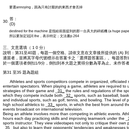
要選annoying，因為只有討厭的的東西才會丟掉
答：
30.
(D)
destined for the machine 是指給前面提到的那一台具大的碎紙機 (a huge paper-
所以要加定冠詞 the，表示特定；文法書p.264
三、文意選填（ 1 0 分）
說明：第31至40題，每題一個空格。請依文意在文章後所提供的 (A) 到 
適當者，並將其字母代號標示在答案卡之「選擇題答案區」。每題答對
於一個選項者倒扣1/9分，倒扣到本大題之實得分數為零為止。未作答
第31 至35 題為題組
Athletes and sports competitors compete in organized, officiated s
entertain spectators. When playing a game, athletes are required to 
strategies of their game and _
31_
the rules and regulations of the sp
which they compete include both _
32_
sports, such as baseball, bask
and individual sports, such as golf, tennis, and bowling. The level of 
high school athletics to _
33_
sports, in which the best from around t
events broadcast on international television.
Being an athlete involves more than competing in athletic events. At
hours each day practicing skills and improving teamwork under the _
sports instructor. They view videotapes not only to critique their ow
_
35_
but also to learn their opponents’ tendencies and weaknesses t