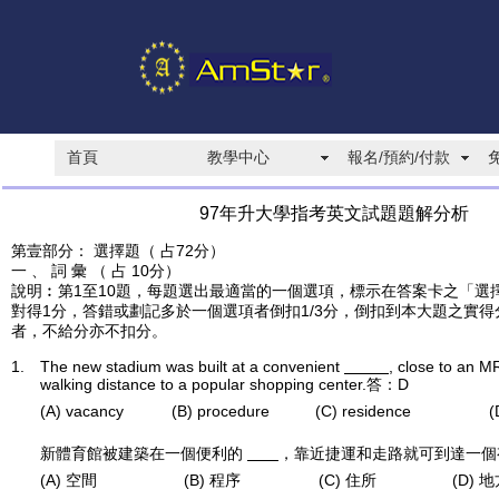
首頁
教學中心
報名/預約/付款
97年升大學指考英文試題題解分析
第壹部分： 選擇題（ 占72分）
一 、 詞 彙 （ 占 10分）
說明︰第1至10題，每題選出最適當的一個選項，標示在答案卡之「選
對得1分，答錯或劃記多於一個選項者倒扣1/3分，倒扣到本大題之實
者，不給分亦不扣分。
1.
The new stadium was built at a convenient
, close to an M
walking distance to a popular shopping center.答：D
(A) vacancy
(B) procedure
(C) residence
(
新體育館被建築在一個便利的
，靠近捷運和走路就可到達一個
(A) 空間
(B) 程序
(C) 住所
(D) 