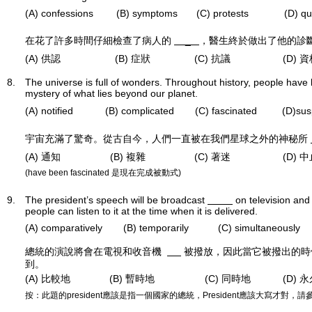
(A) confessions
(B) symptoms
(C) protests
(D) qu
在花了許多時間仔細檢查了病人的
_
，醫生終於做出了他的診
(A) 供認
(B) 症狀
(C) 抗議
(D) 
8.
The universe is full of wonders. Throughout history, people hav
mystery of what lies beyond our planet.
(A) notified
(B) complicated
(C) fascinated
(D)su
宇宙充滿了驚奇。從古自今，人們一直被在我們星球之外的神秘所
(A) 通知
(B) 複雜
(C) 著迷
(D) 
(have been fascinated 是現在完成被動式)
9.
The president’s speech will be broadcast
on television and
people can listen to it at the time when it is delivered.
(A) comparatively
(B) temporarily
(C) simultaneously
總統的演說將會在電視和收音機
被撥放，因此當它被撥出的時
到。
(A) 比較地
(B) 暫時地
(C) 同時地
(D) 
按：此題的president應該是指一個國家的總統，President應該大寫才對，請參